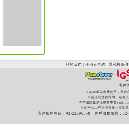
關於我們
|
使用者合約
|
隱私權保護
客戶
※本遊戲為免費使用，遊戲
※請注意遊戲時間，避免沉
※本遊戲提供之機會中獎商品，
※於平台上尊重包容多元性別及
客戶服務專線：02-22996858 客戶服務傳真：02