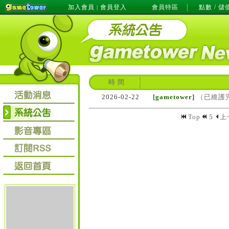
加入會員
會員登入
會員特區
點數 / 儲
|
時 間
2026-02-22
[gametower]
（已維護完
Top
5
上