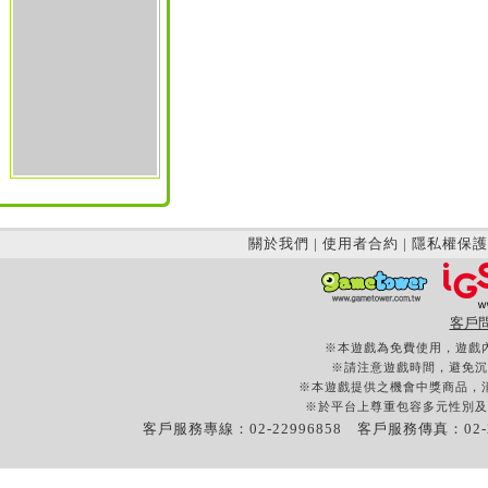
關於我們
|
使用者合約
|
隱私權保護
客戶
※本遊戲為免費使用，遊戲
※請注意遊戲時間，避免沉
※本遊戲提供之機會中獎商品，
※於平台上尊重包容多元性別及
客戶服務專線：02-22996858 客戶服務傳真：02