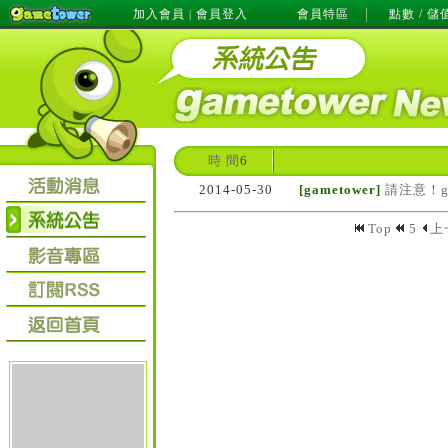
加入會員
會員登入
會員特區
點數 / 儲
|
時 間
6
2014-05-30
[gametower]
請注意！g
Top
5
上