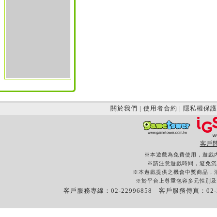
關於我們
|
使用者合約
|
隱私權保護
客戶
※本遊戲為免費使用，遊戲
※請注意遊戲時間，避免沉
※本遊戲提供之機會中獎商品，
※於平台上尊重包容多元性別及
客戶服務專線：02-22996858 客戶服務傳真：02