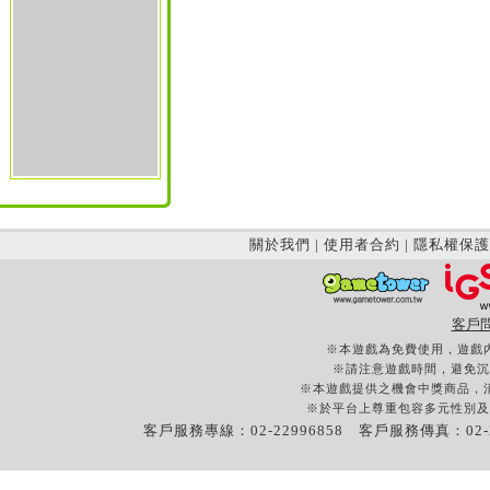
關於我們
|
使用者合約
|
隱私權保護
客戶
※本遊戲為免費使用，遊戲
※請注意遊戲時間，避免沉
※本遊戲提供之機會中獎商品，
※於平台上尊重包容多元性別及
客戶服務專線：02-22996858 客戶服務傳真：02