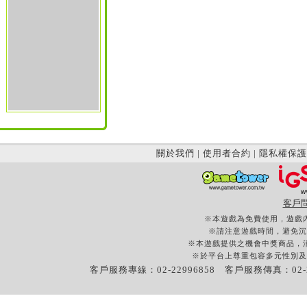
關於我們
|
使用者合約
|
隱私權保護
客戶
※本遊戲為免費使用，遊戲
※請注意遊戲時間，避免沉
※本遊戲提供之機會中獎商品，
※於平台上尊重包容多元性別及
客戶服務專線：02-22996858 客戶服務傳真：02