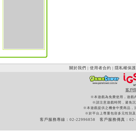
關於我們
|
使用者合約
|
隱私權保護
客戶
※本遊戲為免費使用，遊戲
※請注意遊戲時間，避免沉
※本遊戲提供之機會中獎商品，
※於平台上尊重包容多元性別及
客戶服務專線：02-22996858 客戶服務傳真：02