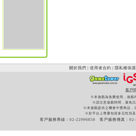
關於我們
|
使用者合約
|
隱私權保護
客戶
※本遊戲為免費使用，遊戲
※請注意遊戲時間，避免沉
※本遊戲提供之機會中獎商品，
※於平台上尊重包容多元性別及
客戶服務專線：02-22996858 客戶服務傳真：02