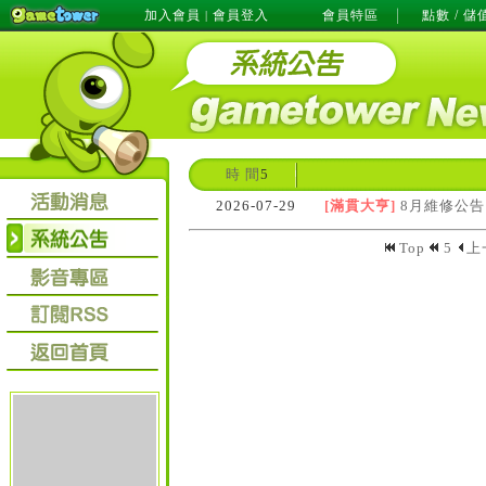
加入會員
會員登入
會員特區
點數 / 儲
|
時 間
5
2026-07-29
[滿貫大亨]
8月維修公告
Top
5
上