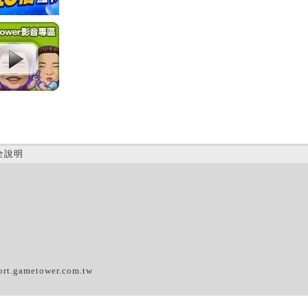
全說明
(A)
ort.gametower.com.tw