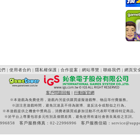
我們
|
使用者合約
|
隱私權保護
|
合作提案
|
網站導覽
|
聯絡我們
|
網頁安
客戶問題回報
|
行動版官網
※本遊戲為免費使用，遊戲內另提供購買虛擬遊戲幣、物品等付費服務。
※請注意遊戲時間，避免沉迷及不得為賭博、違反法令或類似之行為。
※本遊戲提供之機會中獎商品，消費者購買或參加活動不代表即可獲得特定商品。
※於平台上尊重包容多元性別及個體差異，避免使用有違社會善良風俗之言詞。
996858 客戶服務傳真：02-22996996 客戶服務信箱：
service@supp