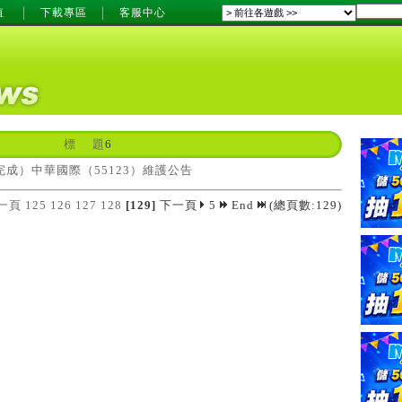
值
下載專區
客服中心
標 題
6
成）中華國際（55123）維護公告
一頁
125
126
127
128
[129]
下一頁
5
End
(總頁數:129)