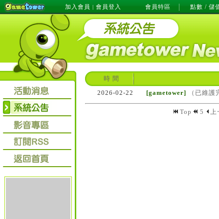
加入會員
會員登入
會員特區
點數 / 儲
|
時 間
2026-02-22
[gametower]
（已維護完
Top
5
上