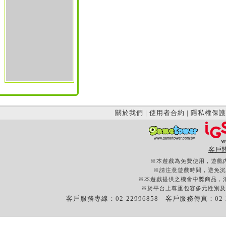
關於我們
|
使用者合約
|
隱私權保護
客戶
※本遊戲為免費使用，遊戲
※請注意遊戲時間，避免沉
※本遊戲提供之機會中獎商品，
※於平台上尊重包容多元性別及
客戶服務專線：02-22996858 客戶服務傳真：02