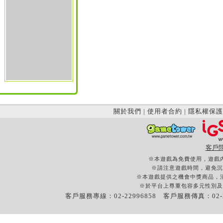
關於我們
|
使用者合約
|
隱私權保護
客戶
※本遊戲為免費使用，遊戲
※請注意遊戲時間，避免沉
※本遊戲提供之機會中獎商品，
※於平台上尊重包容多元性別及
客戶服務專線：02-22996858 客戶服務傳真：02