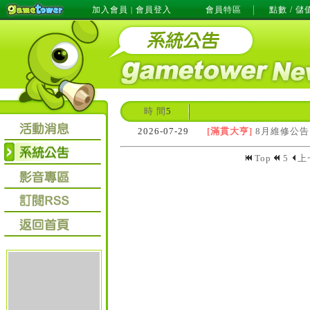
加入會員
會員登入
會員特區
點數 / 儲
|
時 間
5
2026-07-29
[滿貫大亨]
8月維修公告
Top
5
上