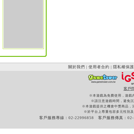
關於我們
|
使用者合約
|
隱私權保護
客戶
※本遊戲為免費使用，遊戲
※請注意遊戲時間，避免沉
※本遊戲提供之機會中獎商品，
※於平台上尊重包容多元性別及
客戶服務專線：02-22996858 客戶服務傳真：02