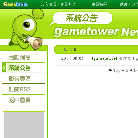
加入會員
會員登入
會員特區
點數 / 儲
|
時 間
6
2014-09-01
[gametower]
請注意！g
Top
5
上