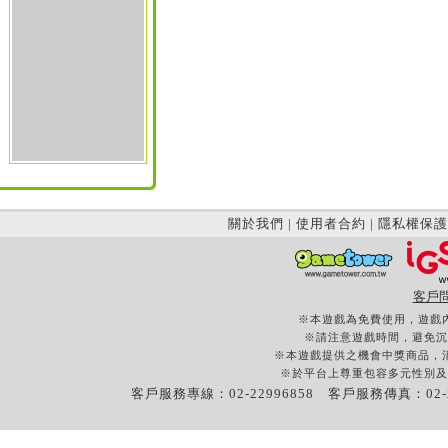
關於我們
|
使用者合約
|
隱私權保護
客戶
※本遊戲為免費使用，遊戲
※請注意遊戲時間，避免沉
※本遊戲提供之機會中獎商品，
※於平台上尊重包容多元性別及
客戶服務專線：02-22996858 客戶服務傳真：02