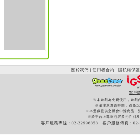
關於我們
|
使用者合約
|
隱私權保護
客戶
※本遊戲為免費使用，遊戲
※請注意遊戲時間，避免沉
※本遊戲提供之機會中獎商品，
※於平台上尊重包容多元性別及
客戶服務專線：02-22996858 客戶服務傳真：02