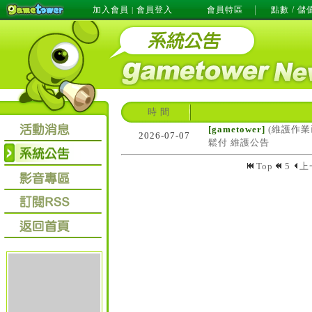
加入會員
會員登入
會員特區
點數 / 儲
|
時 間
[gametower]
(維護作業
2026-07-07
鬆付 維護公告
Top
5
上