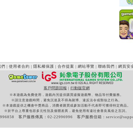
我們
|
使用者合約
|
隱私權保護
|
合作提案
|
網站導覽
|
聯絡我們
|
網頁安
客戶問題回報
|
行動版官網
※本遊戲為免費使用，遊戲內另提供購買虛擬遊戲幣、物品等付費服務。
※請注意遊戲時間，避免沉迷及不得為賭博、違反法令或類似之行為。
※本遊戲提供之機會中獎商品，消費者購買或參加活動不代表即可獲得特定商品。
※於平台上尊重包容多元性別及個體差異，避免使用有違社會善良風俗之言詞。
996858 客戶服務傳真：02-22996996 客戶服務信箱：
service@supp