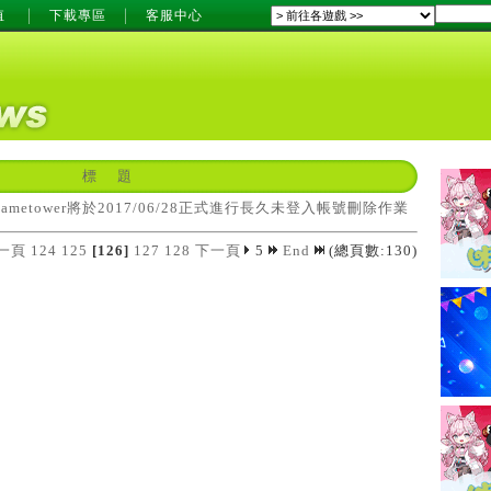
值
下載專區
客服中心
標 題
ametower將於2017/06/28正式進行長久未登入帳號刪除作業
一頁
124
125
[126]
127
128
下一頁
5
End
(總頁數:130)