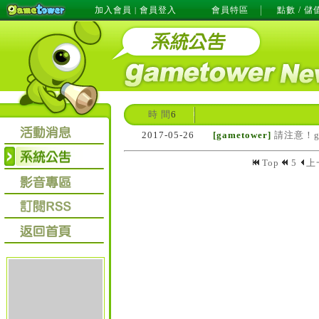
加入會員
會員登入
會員特區
點數 / 儲
|
時 間
6
2017-05-26
[gametower]
請注意！g
Top
5
上