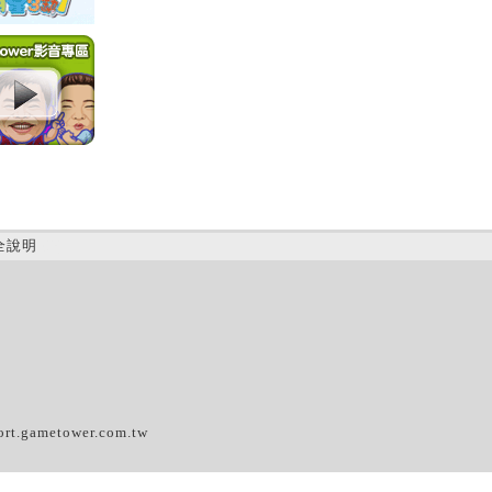
全說明
(D)
ort.gametower.com.tw