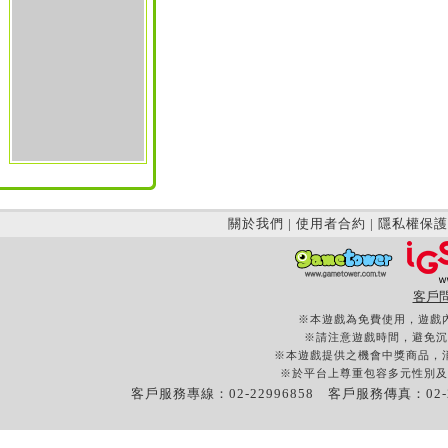
關於我們
|
使用者合約
|
隱私權保護
客戶
※本遊戲為免費使用，遊戲
※請注意遊戲時間，避免沉
※本遊戲提供之機會中獎商品，
※於平台上尊重包容多元性別及
客戶服務專線：02-22996858 客戶服務傳真：02