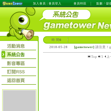
加入會員
會員登入
會員特區
點數 / 儲
|
時 間
6
2018-05-28
[gametower]
請注意！g
Top
5
上