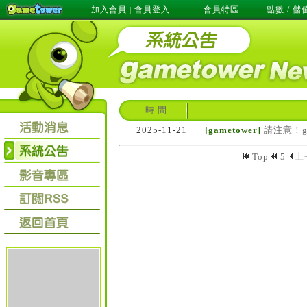
加入會員
會員登入
會員特區
點數 / 儲
|
時 間
2025-11-21
[gametower]
請注意！g
Top
5
上