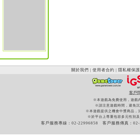
關於我們
|
使用者合約
|
隱私權保護
客戶
※本遊戲為免費使用，遊戲
※請注意遊戲時間，避免沉
※本遊戲提供之機會中獎商品，
※於平台上尊重包容多元性別及
客戶服務專線：02-22996858 客戶服務傳真：02