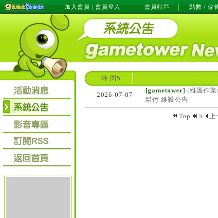
加入會員
會員登入
會員特區
點數 / 儲
|
時 間
5
[gametower]
(維護作業
2026-07-07
鬆付 維護公告
Top
5
上