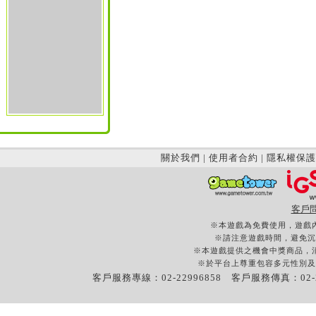
關於我們
|
使用者合約
|
隱私權保護
客戶
※本遊戲為免費使用，遊戲
※請注意遊戲時間，避免沉
※本遊戲提供之機會中獎商品，
※於平台上尊重包容多元性別及
客戶服務專線：02-22996858 客戶服務傳真：02