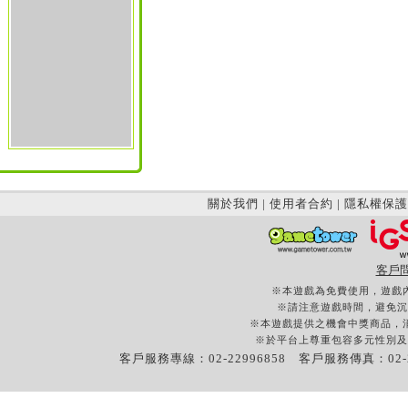
關於我們
|
使用者合約
|
隱私權保護
客戶
※本遊戲為免費使用，遊戲
※請注意遊戲時間，避免沉
※本遊戲提供之機會中獎商品，
※於平台上尊重包容多元性別及
客戶服務專線：02-22996858 客戶服務傳真：02