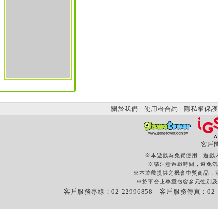
關於我們
|
使用者合約
|
隱私權保護
客戶
※本遊戲為免費使用，遊戲
※請注意遊戲時間，避免沉
※本遊戲提供之機會中獎商品，
※於平台上尊重包容多元性別及
客戶服務專線：02-22996858 客戶服務傳真：02