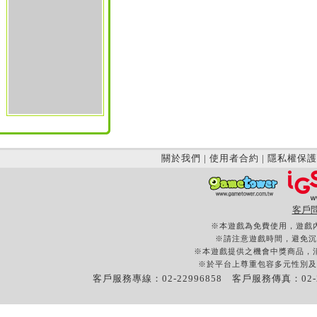
關於我們
|
使用者合約
|
隱私權保護
客戶
※本遊戲為免費使用，遊戲
※請注意遊戲時間，避免沉
※本遊戲提供之機會中獎商品，
※於平台上尊重包容多元性別及
客戶服務專線：02-22996858 客戶服務傳真：02