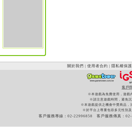
關於我們
|
使用者合約
|
隱私權保護
客戶
※本遊戲為免費使用，遊戲
※請注意遊戲時間，避免沉
※本遊戲提供之機會中獎商品，
※於平台上尊重包容多元性別及
客戶服務專線：02-22996858 客戶服務傳真：02