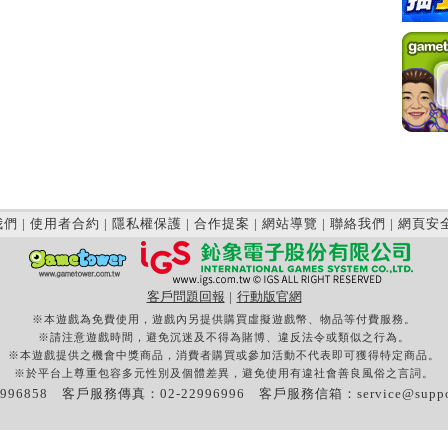
我們
|
使用者合約
|
隱私權保護
|
合作提案
|
網站導覽
|
聯絡我們
|
網頁安
客戶問題回報
|
行動版官網
※本遊戲為免費使用，遊戲內另提供購買虛擬遊戲幣、物品等付費服務。
※請注意遊戲時間，避免沉迷及不得為賭博、違反法令或類似之行為。
※本遊戲提供之機會中獎商品，消費者購買或參加活動不代表即可獲得特定商品。
※於平台上尊重包容多元性別及個體差異，避免使用有違社會善良風俗之言詞。
996858 客戶服務傳真：02-22996996 客戶服務信箱：
service@supp