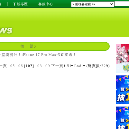
值
下載專區
客服中心
標 題
6
獎提升！iPhone 17 Pro Max卡直接送！
一頁
105
106
[107]
108
109
下一頁
5
End
(總頁數:229)