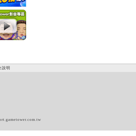
全說明
(B)
ort.gametower.com.tw