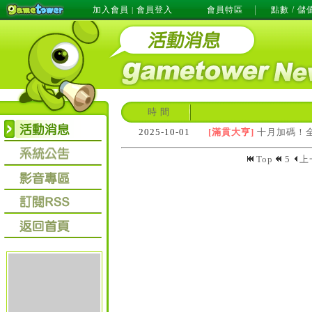
加入會員
會員登入
會員特區
點數 / 儲
|
時 間
2025-10-01
[滿貫大亨]
十月加碼！全盤
Top
5
上