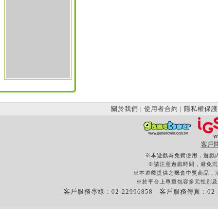
關於我們
|
使用者合約
|
隱私權保護
客戶
※本遊戲為免費使用，遊戲
※請注意遊戲時間，避免沉
※本遊戲提供之機會中獎商品，
※於平台上尊重包容多元性別及
客戶服務專線：02-22996858 客戶服務傳真：02