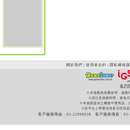
關於我們
|
使用者合約
|
隱私權保護
客戶
※本遊戲為免費使用，遊戲
※請注意遊戲時間，避免沉
※本遊戲提供之機會中獎商品，
※於平台上尊重包容多元性別及
客戶服務專線：02-22996858 客戶服務傳真：02