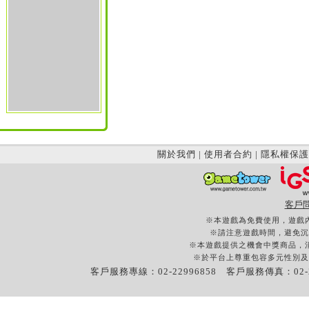
關於我們
|
使用者合約
|
隱私權保護
客戶
※本遊戲為免費使用，遊戲
※請注意遊戲時間，避免沉
※本遊戲提供之機會中獎商品，
※於平台上尊重包容多元性別及
客戶服務專線：02-22996858 客戶服務傳真：02