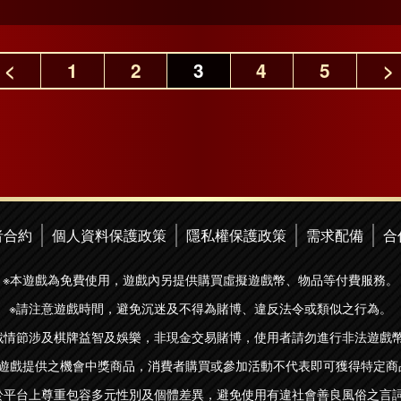
<
1
2
3
4
5
>
者合約
個人資料保護政策
隱私權保護政策
需求配備
合
※本遊戲為免費使用，遊戲內另提供購買虛擬遊戲幣、物品等付費服務。
※請注意遊戲時間，避免沉迷及不得為賭博、違反法令或類似之行為。
戲情節涉及棋牌益智及娛樂，非現金交易賭博，使用者請勿進行非法遊戲
本遊戲提供之機會中獎商品，消費者購買或參加活動不代表即可獲得特定商
於平台上尊重包容多元性別及個體差異，避免使用有違社會善良風俗之言