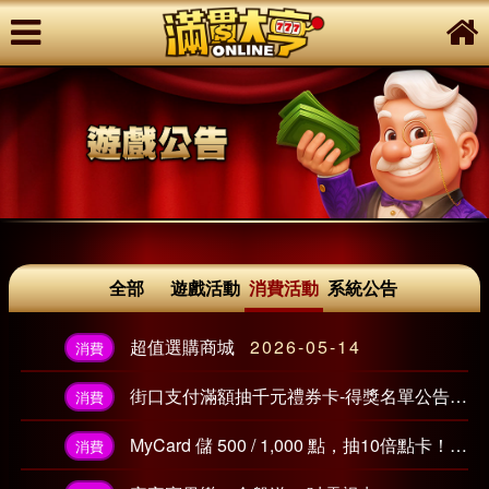
全部
遊戲活動
消費活動
系統公告
超值選購商城
2026-05-14
消費
街口支付滿額抽千元禮券卡-得獎名單公告！
消費
MyCard 儲 500 / 1,000 點，抽10倍點卡！
20
消費