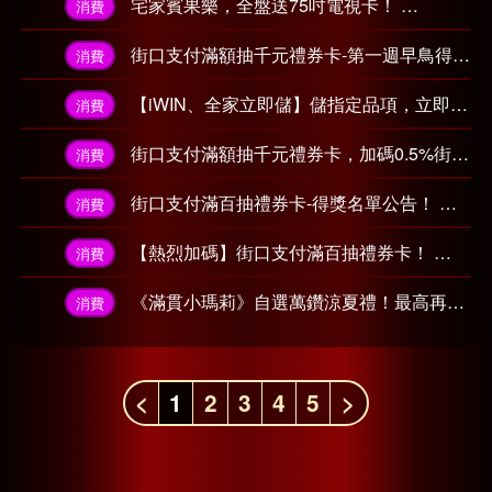
宅家賓果樂，全盤送75吋電視卡！
2026-07
消費
街口支付滿額抽千元禮券卡-第一週早鳥得獎名單公告！
消費
【iWIN、全家立即儲】儲指定品項，立即享紅鑽回饋！
消費
街口支付滿額抽千元禮券卡，加碼0.5%街口幣，回饋無上限！
消費
街口支付滿百抽禮券卡-得獎名單公告！
202
消費
【熱烈加碼】街口支付滿百抽禮券卡！
2026
消費
《滿貫小瑪莉》自選萬鑽涼夏禮！最高再拿 60,000 紅鑽！
消費
<
1
2
3
4
5
>