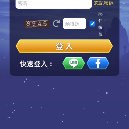
忘記密碼
記
住
帳
號
快速登入：