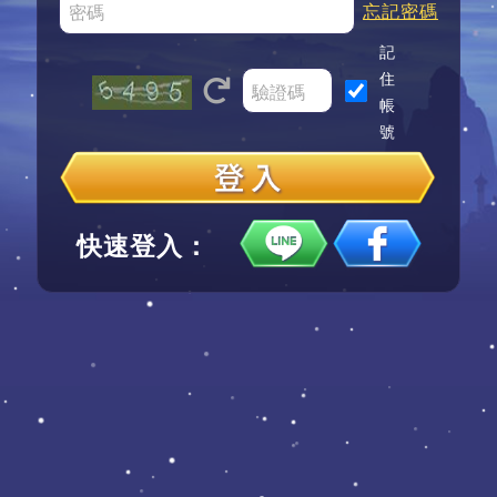
忘記密碼
記
住
帳
號
快速登入：