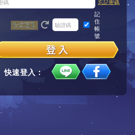
忘記密碼
記
住
帳
號
快速登入：