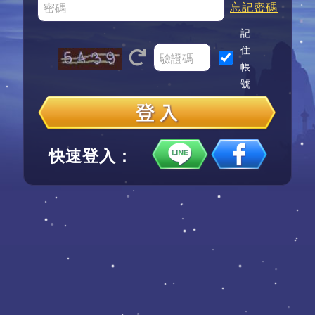
忘記密碼
記
住
帳
號
快速登入：