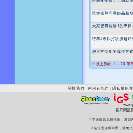
唯舞開學祭！上網就得W
唯舞獨尊耳環飾品新
大家覺得特務J的專輯
特務J專輯打歌服超炫
您最常使用的儲值方
※以上列出 1 - 20 
關於我們
|
使用者合約
|
隱私權保護
客戶問題
※本遊戲為免費使用，遊戲
※請注意遊戲時間，避免沉