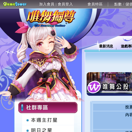
加入會員
會員登入
會員特區
點數 / 儲
|
最新消息
遊戲專
投
內