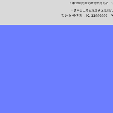
※本遊戲提供之機會中獎商品，
※於平台上尊重包容多元性別及
客戶服務傳真：02-22996996