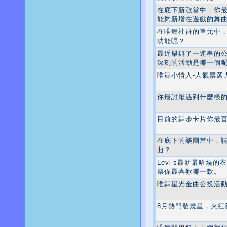
在底下新歌當中，你
能夠新增在遊戲的舞
在唯舞社群的單元中
功能呢？
最近舉辦了一連串的
深刻的活動是哪一個
唯舞小情人-人氣票選
你最討厭遇到什麼樣
目前的舞步卡片你最喜
在底下的樂團當中，
曲？
Levi’s最新最哈燒
票你最喜歡哪一款。
唯舞星光金曲公投活
8月熱門發燒星，火紅