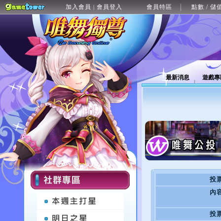
加入會員
會員登入
會員特區
點數 / 儲
|
最新消息
遊戲專
投
內
投