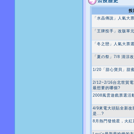
投
「水晶傳說」人氣大
「王牌投手」改版單
「冬之戀」人氣大票
「夏の祭」7/8 清涼
1/20「甜心寶貝」甜
2/12~2/16台北
最想要的哪個?
2008風雲遊戲票選
4/9來電大頭貼全新
是...?
8月熱門發燒星，火紅
Levi’s最新最哈燒