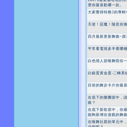
票你最喜歡哪一款。
大家覺得特務J的專輯
天使！惡魔！隨意你
四月最新更新舞曲~跟
平常看電視多半看哪種
白色情人節唯舞陪你
白銀蛋黃金蛋-二轉系
目前的舞步卡片你最喜
在底下的樂團當中，
曲？
在底下新歌當中，你
能夠新增在遊戲的舞
在唯舞社群的單元中
功能呢？