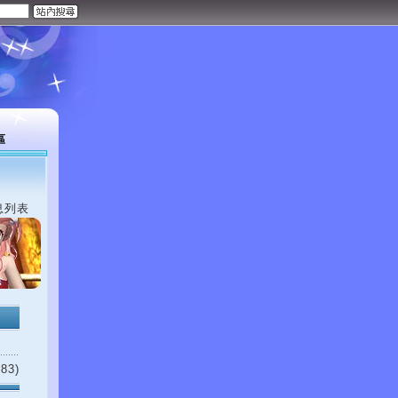
區
息列表
83)