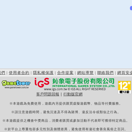
我們
|
使用者合約
|
隱私權保護
|
合作提案
|
網站導覽
|
聯絡我們
|
網頁安
客戶問題回報
|
行動版官網
※本遊戲為免費使用，遊戲內另提供購買虛擬遊戲幣、物品等付費服務。
※請注意遊戲時間，避免沉迷及不得為賭博、違反法令或類似之行為。
※本遊戲提供之機會中獎商品，消費者購買或參加活動不代表即可獲得特定商品。
※於平台上尊重包容多元性別及個體差異，避免使用有違社會善良風俗之言詞。