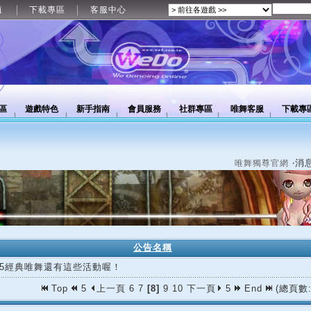
值
下載專區
客服中心
區
遊戲特色
新手指南
會員服務
社群專區
唯舞客服
下載專
‧消
唯舞獨尊官網
公告名稱
/25經典唯舞還有這些活動喔！
Top
5
上一頁
6
7
[8]
9
10
下一頁
5
End
(總頁數: