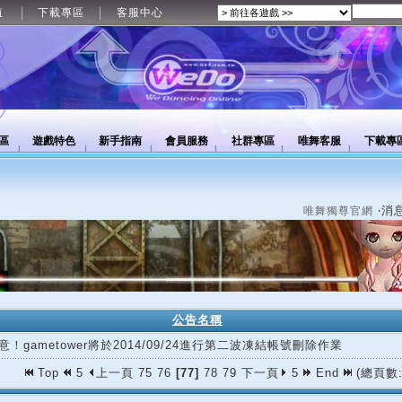
值
下載專區
客服中心
區
遊戲特色
新手指南
會員服務
社群專區
唯舞客服
下載專
‧消
唯舞獨尊官網
公告名稱
意！gametower將於2014/09/24進行第二波凍結帳號刪除作業
Top
5
上一頁
75
76
[77]
78
79
下一頁
5
End
(總頁數: