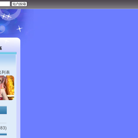
區
息列表
83)