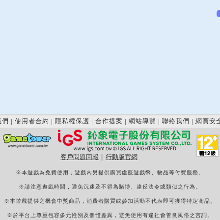
我們
|
使用者合約
|
隱私權保護
|
合作提案
|
網站導覽
|
聯絡我們
|
網頁安
客戶問題回報
|
行動版官網
※本遊戲為免費使用，遊戲內另提供購買虛擬遊戲幣、物品等付費服務。
※請注意遊戲時間，避免沉迷及不得為賭博、違反法令或類似之行為。
※本遊戲提供之機會中獎商品，消費者購買或參加活動不代表即可獲得特定商品。
※於平台上尊重包容多元性別及個體差異，避免使用有違社會善良風俗之言詞。