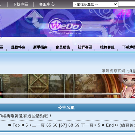
值
下載專區
客服中心
區
遊戲特色
新手指南
會員服務
社群專區
唯舞客服
下載專
‧消
唯舞獨尊官網
公告名稱
/30經典唯舞還有這些活動喔！
Top
5
上一頁
65
66
[67]
68
69
下一頁
5
End
(總頁數: