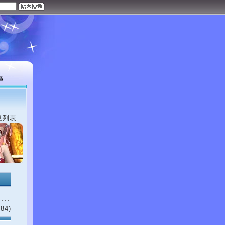
區
息列表
84)