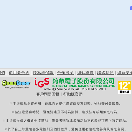
我們
|
使用者合約
|
隱私權保護
|
合作提案
|
網站導覽
|
聯絡我們
|
網頁安
客戶問題回報
|
行動版官網
※本遊戲為免費使用，遊戲內另提供購買虛擬遊戲幣、物品等付費服務。
※請注意遊戲時間，避免沉迷及不得為賭博、違反法令或類似之行為。
※本遊戲提供之機會中獎商品，消費者購買或參加活動不代表即可獲得特定商品。
※於平台上尊重包容多元性別及個體差異，避免使用有違社會善良風俗之言詞。