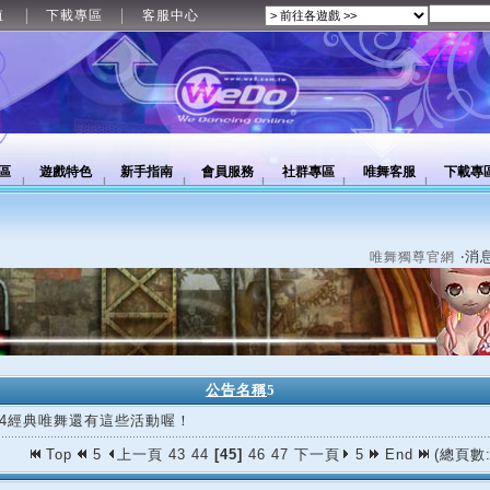
值
下載專區
客服中心
區
遊戲特色
新手指南
會員服務
社群專區
唯舞客服
下載專
‧消
唯舞獨尊官網
公告名稱
5
/04經典唯舞還有這些活動喔！
Top
5
上一頁
43
44
[45]
46
47
下一頁
5
End
(總頁數: