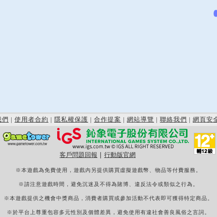
我們
|
使用者合約
|
隱私權保護
|
合作提案
|
網站導覽
|
聯絡我們
|
網頁安
客戶問題回報
|
行動版官網
※本遊戲為免費使用，遊戲內另提供購買虛擬遊戲幣、物品等付費服務。
※請注意遊戲時間，避免沉迷及不得為賭博、違反法令或類似之行為。
※本遊戲提供之機會中獎商品，消費者購買或參加活動不代表即可獲得特定商品。
※於平台上尊重包容多元性別及個體差異，避免使用有違社會善良風俗之言詞。