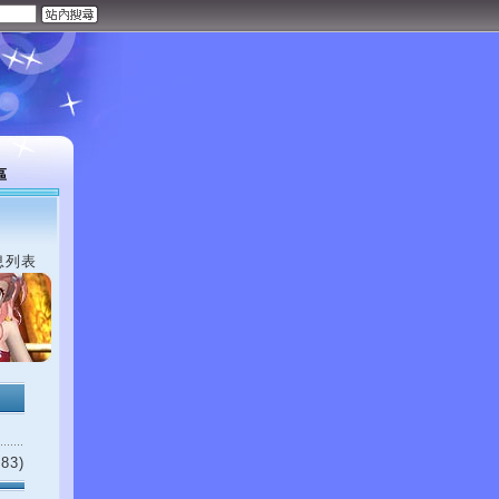
區
息列表
83)