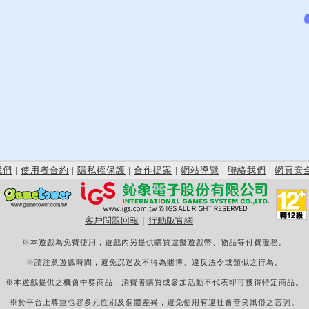
我們
|
使用者合約
|
隱私權保護
|
合作提案
|
網站導覽
|
聯絡我們
|
網頁安
客戶問題回報
|
行動版官網
※本遊戲為免費使用，遊戲內另提供購買虛擬遊戲幣、物品等付費服務。
※請注意遊戲時間，避免沉迷及不得為賭博、違反法令或類似之行為。
※本遊戲提供之機會中獎商品，消費者購買或參加活動不代表即可獲得特定商品。
※於平台上尊重包容多元性別及個體差異，避免使用有違社會善良風俗之言詞。