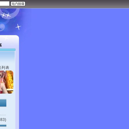
區
息列表
83)