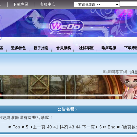
值
下載專區
客服中心
區
遊戲特色
新手指南
會員服務
社群專區
唯舞客服
下載專
‧消
唯舞獨尊官網
公告名稱
5
/14經典唯舞還有這些活動喔！
Top
5
上一頁
40
41
[42]
43
44
下一頁
5
End
(總頁數: