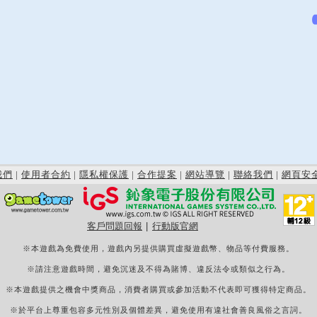
我們
|
使用者合約
|
隱私權保護
|
合作提案
|
網站導覽
|
聯絡我們
|
網頁安
客戶問題回報
|
行動版官網
※本遊戲為免費使用，遊戲內另提供購買虛擬遊戲幣、物品等付費服務。
※請注意遊戲時間，避免沉迷及不得為賭博、違反法令或類似之行為。
※本遊戲提供之機會中獎商品，消費者購買或參加活動不代表即可獲得特定商品。
※於平台上尊重包容多元性別及個體差異，避免使用有違社會善良風俗之言詞。