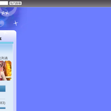
區
息列表
83)