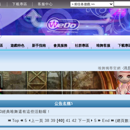
值
下載專區
客服中心
區
遊戲特色
新手指南
會員服務
社群專區
唯舞客服
下載專
‧消
唯舞獨尊官網
公告名稱
5
/30經典唯舞還有這些活動喔！
Top
5
上一頁
38
39
[40]
41
42
下一頁
5
End
(總頁數: