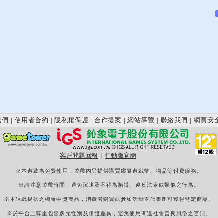
我們
|
使用者合約
|
隱私權保護
|
合作提案
|
網站導覽
|
聯絡我們
|
網頁安
客戶問題回報
|
行動版官網
※本遊戲為免費使用，遊戲內另提供購買虛擬遊戲幣、物品等付費服務。
※請注意遊戲時間，避免沉迷及不得為賭博、違反法令或類似之行為。
※本遊戲提供之機會中獎商品，消費者購買或參加活動不代表即可獲得特定商品。
※於平台上尊重包容多元性別及個體差異，避免使用有違社會善良風俗之言詞。