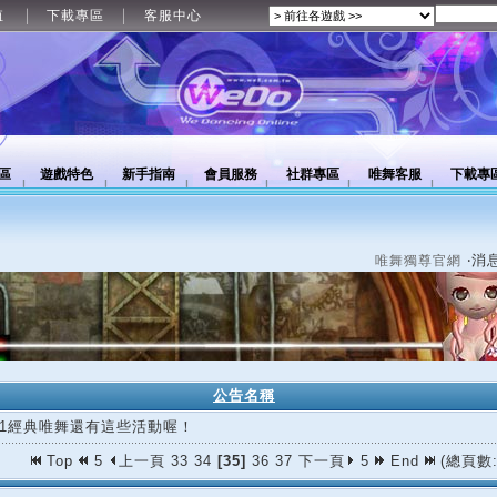
值
下載專區
客服中心
區
遊戲特色
新手指南
會員服務
社群專區
唯舞客服
下載專
‧消
唯舞獨尊官網
公告名稱
/11經典唯舞還有這些活動喔！
Top
5
上一頁
33
34
[35]
36
37
下一頁
5
End
(總頁數: