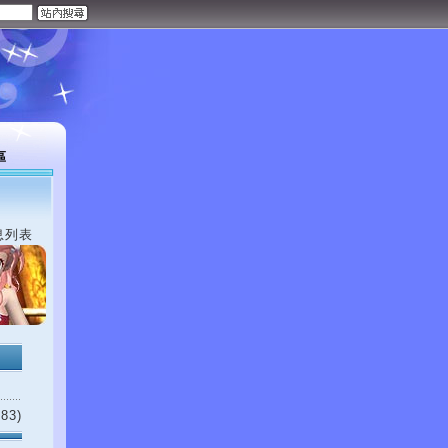
區
息列表
83)