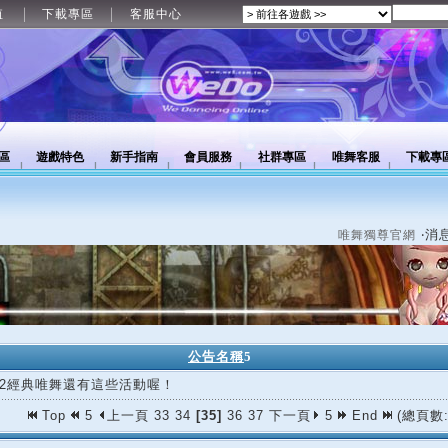
值
下載專區
客服中心
區
遊戲特色
新手指南
會員服務
社群專區
唯舞客服
下載專
‧消
唯舞獨尊官網
公告名稱
5
/02經典唯舞還有這些活動喔！
Top
5
上一頁
33
34
[35]
36
37
下一頁
5
End
(總頁數: