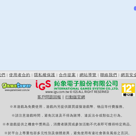
我們
|
使用者合約
|
隱私權保護
|
合作提案
|
網站導覽
|
聯絡我們
|
網頁安
客戶問題回報
|
行動版官網
※本遊戲為免費使用，遊戲內另提供購買虛擬遊戲幣、物品等付費服務。
※請注意遊戲時間，避免沉迷及不得為賭博、違反法令或類似之行為。
※本遊戲提供之機會中獎商品，消費者購買或參加活動不代表即可獲得特定商品。
※於平台上尊重包容多元性別及個體差異，避免使用有違社會善良風俗之言詞。