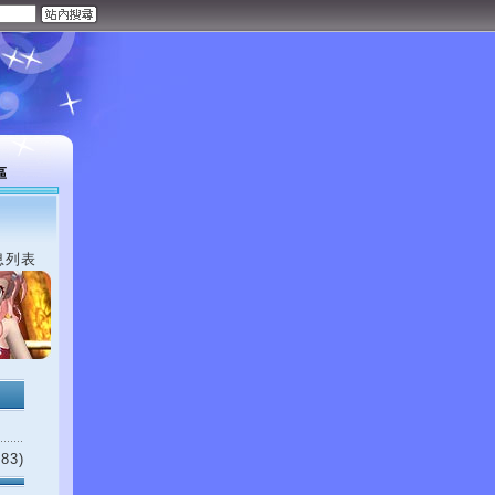
區
息列表
83)