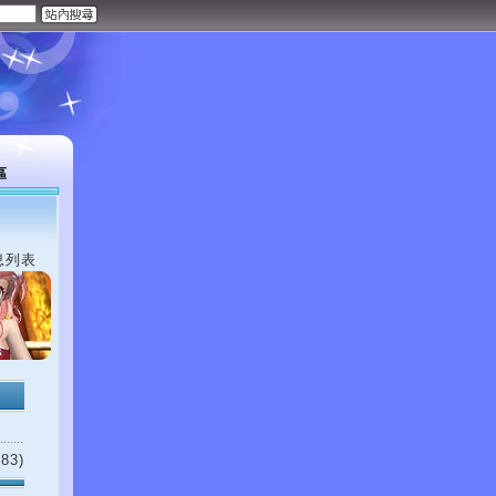
區
息列表
83)