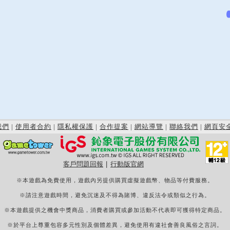
我們
|
使用者合約
|
隱私權保護
|
合作提案
|
網站導覽
|
聯絡我們
|
網頁安
客戶問題回報
|
行動版官網
※本遊戲為免費使用，遊戲內另提供購買虛擬遊戲幣、物品等付費服務。
※請注意遊戲時間，避免沉迷及不得為賭博、違反法令或類似之行為。
※本遊戲提供之機會中獎商品，消費者購買或參加活動不代表即可獲得特定商品。
※於平台上尊重包容多元性別及個體差異，避免使用有違社會善良風俗之言詞。