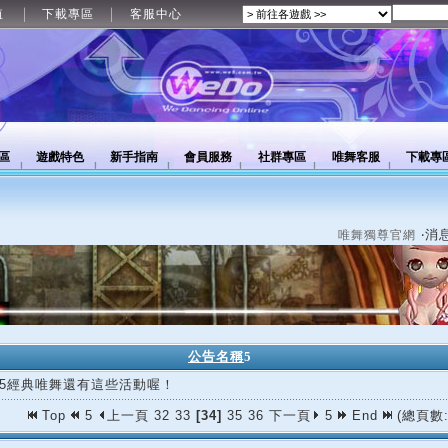
值
下載專區
客服中心
區
遊戲特色
新手指南
會員服務
社群專區
唯舞客服
下載專
‧消
唯舞獨尊官網
公告名稱
5
/25經典唯舞還有這些活動喔！
Top
5
上一頁
32
33
[34]
35
36
下一頁
5
End
(總頁數: