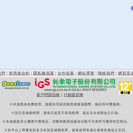
我們
|
使用者合約
|
隱私權保護
|
合作提案
|
網站導覽
|
聯絡我們
|
網頁安
客戶問題回報
|
行動版官網
※本遊戲為免費使用，遊戲內另提供購買虛擬遊戲幣、物品等付費服務。
※請注意遊戲時間，避免沉迷及不得為賭博、違反法令或類似之行為。
※本遊戲提供之機會中獎商品，消費者購買或參加活動不代表即可獲得特定商品。
※於平台上尊重包容多元性別及個體差異，避免使用有違社會善良風俗之言詞。