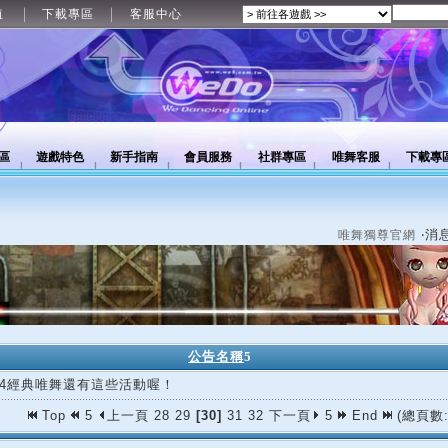
值
下載專區
客服中心
區
遊戲特色
新手指南
會員服務
社群專區
唯舞客服
下載專
‧消
唯舞獨尊官網
公告名稱
5
/04經典唯舞還有這些活動喔！
Top
5
上一頁
28
29
[30]
31
32
下一頁
5
End
(總頁數: