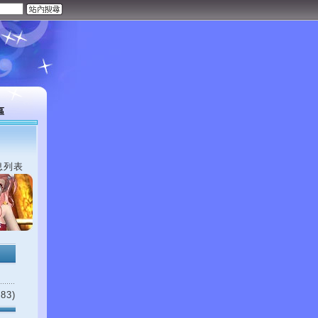
區
息列表
83)