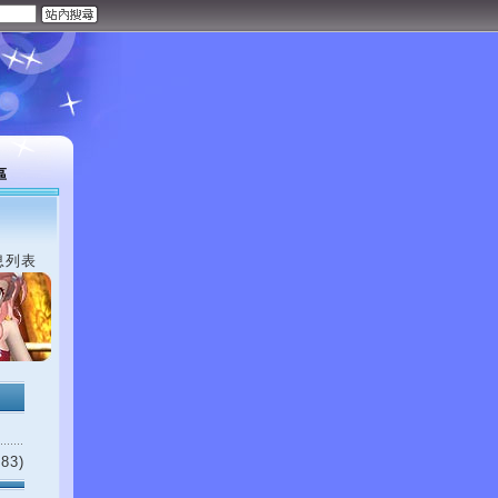
區
息列表
83)