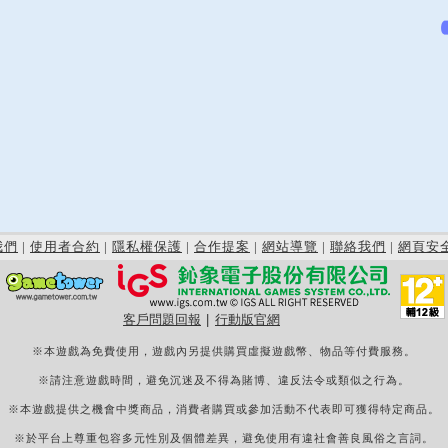
我們
|
使用者合約
|
隱私權保護
|
合作提案
|
網站導覽
|
聯絡我們
|
網頁安
客戶問題回報
|
行動版官網
※本遊戲為免費使用，遊戲內另提供購買虛擬遊戲幣、物品等付費服務。
※請注意遊戲時間，避免沉迷及不得為賭博、違反法令或類似之行為。
※本遊戲提供之機會中獎商品，消費者購買或參加活動不代表即可獲得特定商品。
※於平台上尊重包容多元性別及個體差異，避免使用有違社會善良風俗之言詞。