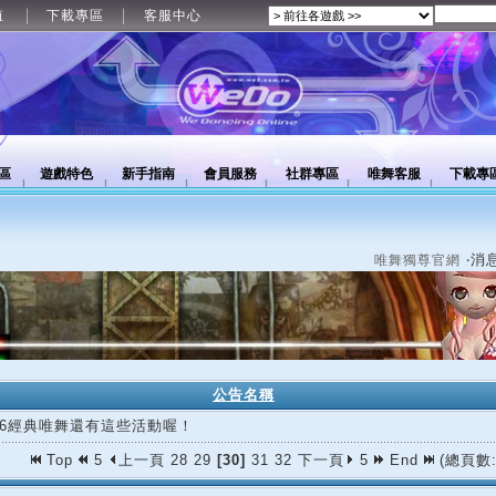
值
下載專區
客服中心
區
遊戲特色
新手指南
會員服務
社群專區
唯舞客服
下載專
‧消
唯舞獨尊官網
公告名稱
/06經典唯舞還有這些活動喔！
Top
5
上一頁
28
29
[30]
31
32
下一頁
5
End
(總頁數: