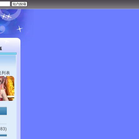
區
息列表
83)