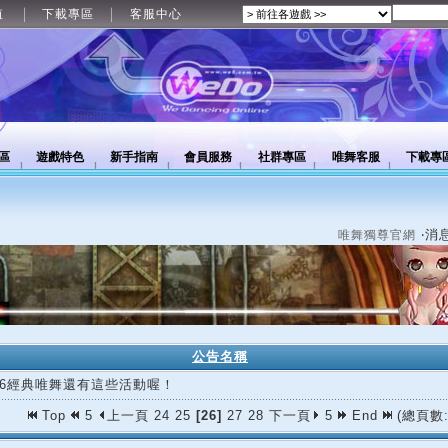
值
下載專區
客服中心
區
遊戲特色
新手指南
會員服務
社群專區
唯舞客服
下載專
‧消
唯舞獨尊官網
公告名稱
/16經典唯舞還有這些活動喔！
Top
5
上一頁
24
25
[26]
27
28
下一頁
5
End
(總頁數: