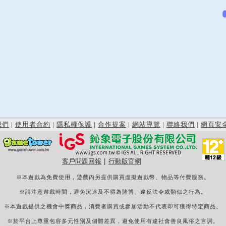
我們
|
使用者合約
|
隱私權保護
|
合作提案
|
網站導覽
|
聯絡我們
|
網頁安
客戶問題回報
|
行動版官網
※本遊戲為免費使用，遊戲內另提供購買虛擬遊戲幣、物品等付費服務。
※請注意遊戲時間，避免沉迷及不得為賭博、違反法令或類似之行為。
※本遊戲提供之機會中獎商品，消費者購買或參加活動不代表即可獲得特定商品。
※於平台上尊重包容多元性別及個體差異，避免使用有違社會善良風俗之言詞。