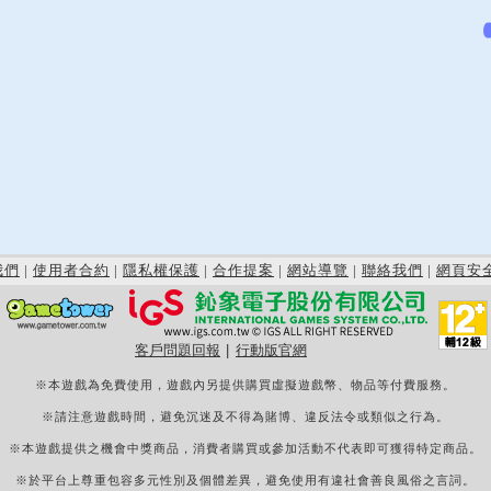
我們
|
使用者合約
|
隱私權保護
|
合作提案
|
網站導覽
|
聯絡我們
|
網頁安
客戶問題回報
|
行動版官網
※本遊戲為免費使用，遊戲內另提供購買虛擬遊戲幣、物品等付費服務。
※請注意遊戲時間，避免沉迷及不得為賭博、違反法令或類似之行為。
※本遊戲提供之機會中獎商品，消費者購買或參加活動不代表即可獲得特定商品。
※於平台上尊重包容多元性別及個體差異，避免使用有違社會善良風俗之言詞。