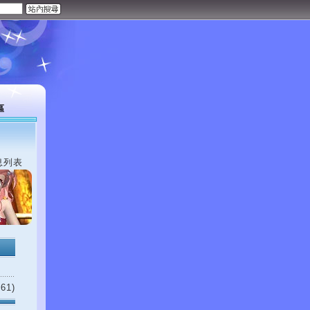
區
息列表
61)