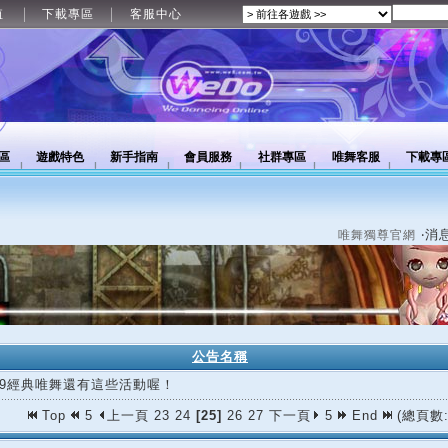
值
下載專區
客服中心
區
遊戲特色
新手指南
會員服務
社群專區
唯舞客服
下載專
‧消
唯舞獨尊官網
公告名稱
/19經典唯舞還有這些活動喔！
Top
5
上一頁
23
24
[25]
26
27
下一頁
5
End
(總頁數: