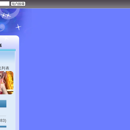
區
息列表
83)