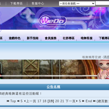
值
下載專區
客服中心
區
遊戲特色
新手指南
會員服務
社群專區
唯舞客服
下載專
‧消
唯舞獨尊官網
公告名稱
/18經典唯舞還有這些活動喔！
Top
5
上一頁
17
18
[19]
20
21
下一頁
5
End
(總頁數: