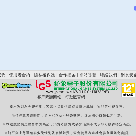
我們
|
使用者合約
|
隱私權保護
|
合作提案
|
網站導覽
|
聯絡我們
|
網頁安
客戶問題回報
|
行動版官網
※本遊戲為免費使用，遊戲內另提供購買虛擬遊戲幣、物品等付費服務。
※請注意遊戲時間，避免沉迷及不得為賭博、違反法令或類似之行為。
※本遊戲提供之機會中獎商品，消費者購買或參加活動不代表即可獲得特定商品。
※於平台上尊重包容多元性別及個體差異，避免使用有違社會善良風俗之言詞。