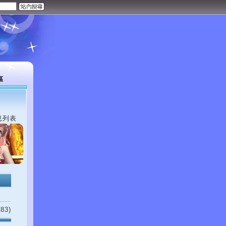
區
息列表
83)