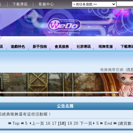
值
下載專區
客服中心
區
遊戲特色
新手指南
會員服務
社群專區
唯舞客服
下載專
‧消
唯舞獨尊官網
公告名稱
/11經典唯舞還有這些活動喔！
Top
5
上一頁
16
17
[18]
19
20
下一頁
5
End
(總頁數: