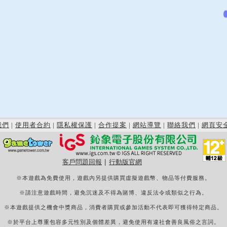
我們
|
使用者合約
|
隱私權保護
|
合作提案
|
網站導覽
|
聯絡我們
|
網頁安
客戶問題回報
|
行動版官網
※本遊戲為免費使用，遊戲內另提供購買虛擬遊戲幣、物品等付費服務。
※請注意遊戲時間，避免沉迷及不得為賭博、違反法令或類似之行為。
※本遊戲提供之機會中獎商品，消費者購買或參加活動不代表即可獲得特定商品。
※於平台上尊重包容多元性別及個體差異，避免使用有違社會善良風俗之言詞。