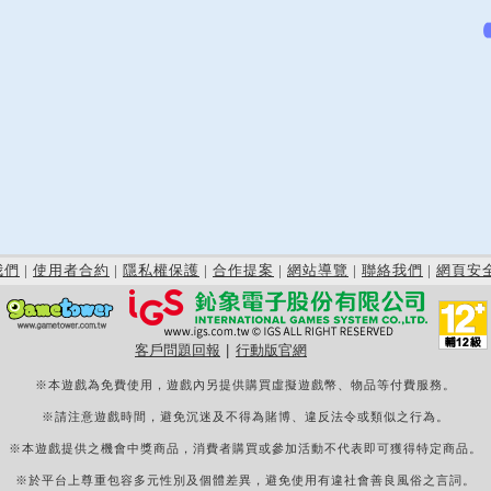
我們
|
使用者合約
|
隱私權保護
|
合作提案
|
網站導覽
|
聯絡我們
|
網頁安
客戶問題回報
|
行動版官網
※本遊戲為免費使用，遊戲內另提供購買虛擬遊戲幣、物品等付費服務。
※請注意遊戲時間，避免沉迷及不得為賭博、違反法令或類似之行為。
※本遊戲提供之機會中獎商品，消費者購買或參加活動不代表即可獲得特定商品。
※於平台上尊重包容多元性別及個體差異，避免使用有違社會善良風俗之言詞。