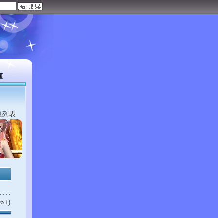
區
息列表
61)