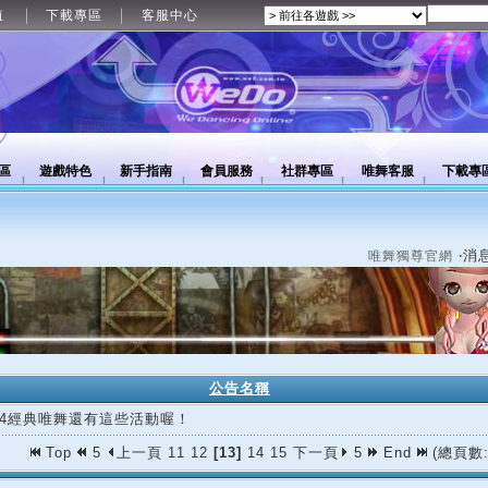
值
下載專區
客服中心
區
遊戲特色
新手指南
會員服務
社群專區
唯舞客服
下載專
‧消
唯舞獨尊官網
公告名稱
/14經典唯舞還有這些活動喔！
Top
5
上一頁
11
12
[13]
14
15
下一頁
5
End
(總頁數: