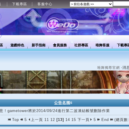
值
下載專區
客服中心
區
遊戲特色
新手指南
會員服務
社群專區
唯舞客服
下載專
‧消
唯舞獨尊官網
公告名稱
6
意！gametower將於2014/09/24進行第二波凍結帳號刪除作業
Top
5
上一頁
11
12
[13]
14
15
下一頁
5
End
(總頁數: