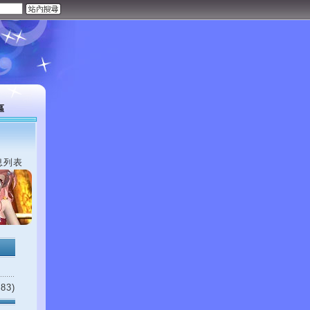
區
息列表
83)